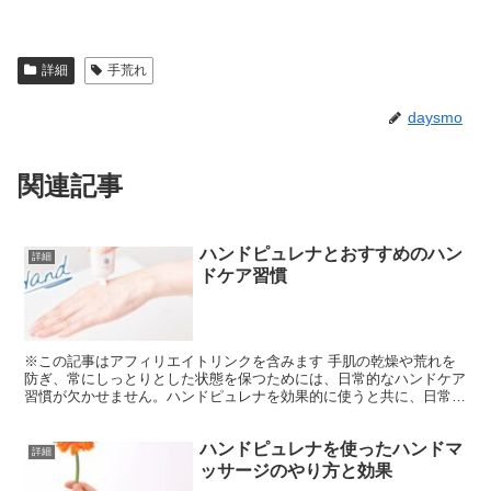
a
wi
n
at
m
有
c
tt
e
e
ail
詳細
手荒れ
e
er
n
b
a
daysmo
o
o
関連記事
k
ハンドピュレナとおすすめのハン
詳細
ドケア習慣
※この記事はアフィリエイトリンクを含みます 手肌の乾燥や荒れを
防ぎ、常にしっとりとした状態を保つためには、日常的なハンドケア
習慣が欠かせません。ハンドピュレナを効果的に使うと共に、日常生
活で実践できるハンドケア習慣を取り入れることで、手肌の...
ハンドピュレナを使ったハンドマ
詳細
ッサージのやり方と効果