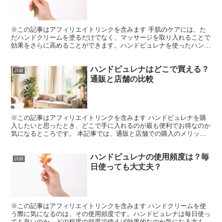
※この記事はアフィリエイトリンクを含みます 手肌のケアには、た
だハンドクリームを塗るだけでなく、マッサージを取り入れることで
効果をさらに高めることができます。ハンドピュレナを使ったハンド
マッサージは、手肌の保湿効果を引き出すだけでなく、リラ...
ハンドピュレナはどこで買える？
詳細
通販と店舗の比較
※この記事はアフィリエイトリンクを含みます ハンドピュレナを購
入したいと思ったとき、どこで手に入れるのが最も便利でお得なのか
気になるところです。 本記事では、通販と店舗での購入のメリッ
ト・デメリットを比較し、どの方法が自分に合っているかを考...
ハンドピュレナの使用頻度は？毎
詳細
日使っても大丈夫？
※この記事はアフィリエイトリンクを含みます ハンドクリームを使
う際に気になるのは、その使用頻度です。ハンドピュレナは毎日使っ
ても良いのか、どの程度の頻度で使えば効果的なのか気になる方も多