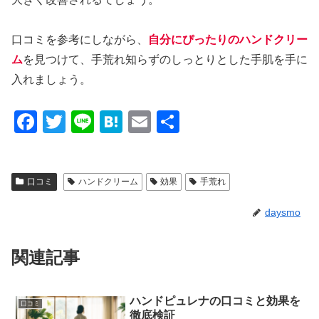
口コミを参考にしながら、
自分にぴったりのハンドクリー
ム
を見つけて、手荒れ知らずのしっとりとした手肌を手に
入れましょう。
F
T
Li
H
E
共
a
wi
n
at
m
有
c
tt
e
e
ail
口コミ
ハンドクリーム
効果
手荒れ
e
er
n
b
a
daysmo
o
o
関連記事
k
ハンドピュレナの口コミと効果を
口コミ
徹底検証